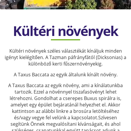
Kültéri növények
Kültéri növények széles választékát kínáljuk minden
igényt kielégítően. A Tazman páfrányfától (Dicksonias) a
különböző kerti fűszernövényekig.
A Taxus Baccata az egyik általunk kínált növény.
A Taxus Baccata az egyik növény, ami a kínálatunkba
tartozik. Ezzel a növénnyel tiszafasövényt lehet
létrehozni. Gondolhat a cserepes Buxus spirálra is,
amelyet egy épület bejáratánál helyezhet el. Akkor
kattintson az alábbi linkre a brosúra letöltéséhez
és/vagy vegye fel velünk a kapcsolatot.
Szívesen
segítünk Önnek megvalósítani kívánságait, és ahol
szükséges, csapatunkkal együtt tanácsot adunk a