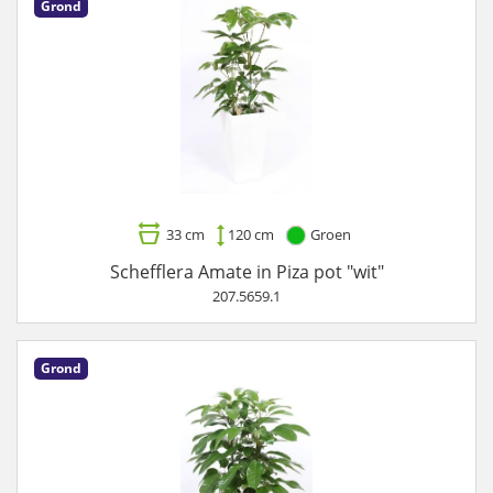
Grond
33 cm
120 cm
Groen
Schefflera Amate in Piza pot "wit"
207.5659.1
Grond