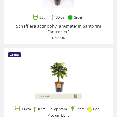
33 cm
130 cm
Groen
Schefflera actinophylla 'Amate' in Santorini
"antraciet"
207.8906.1
Grond
14 cm
50 cm
Bol op stam
Stam
Geel
Medium Light