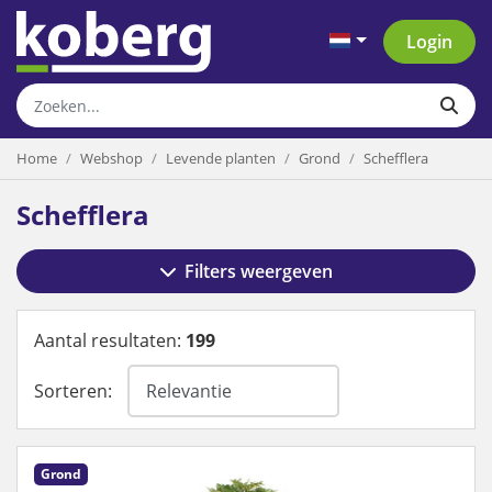
Login
Home
Webshop
Levende planten
Grond
Schefflera
Schefflera
Filters weergeven
Aantal resultaten:
199
Sorteren:
Grond