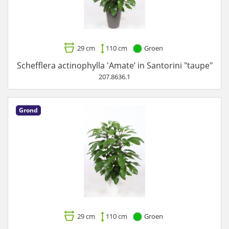
29 cm
110 cm
Groen
Schefflera actinophylla 'Amate’ in Santorini "taupe"
207.8636.1
Grond
29 cm
110 cm
Groen