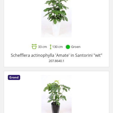
33 cm
130 cm
Groen
Schefflera actinophylla 'Amate' in Santorini "wit"
207.8640.1
Grond