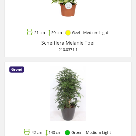
21 cm
50 cm
Geel
Medium Light
Schefflera Melanie Toef
210.0371.1
Grond
42 cm
140 cm
Groen
Medium Light