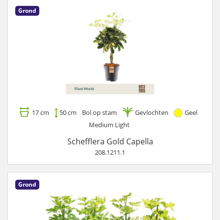
Grond
17 cm
50 cm
Bol op stam
Gevlochten
Geel
Medium Light
Schefflera Gold Capella
208.1211.1
Grond