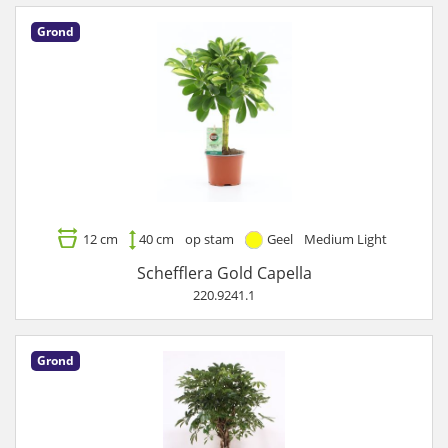
Grond
12 cm
40 cm
op stam
Geel
Medium Light
Schefflera Gold Capella
220.9241.1
Grond