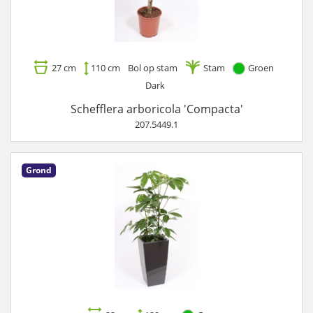
27 cm
110 cm
Bol op stam
Stam
Groen
Dark
Schefflera arboricola 'Compacta'
207.5449.1
Grond