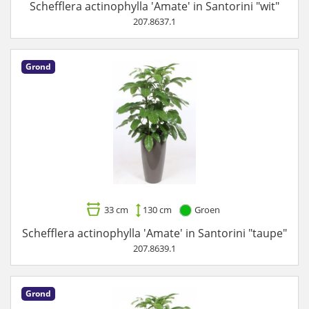
Schefflera actinophylla 'Amate' in Santorini "wit"
207.8637.1
Grond
33 cm
130 cm
Groen
Schefflera actinophylla 'Amate' in Santorini "taupe"
207.8639.1
Grond