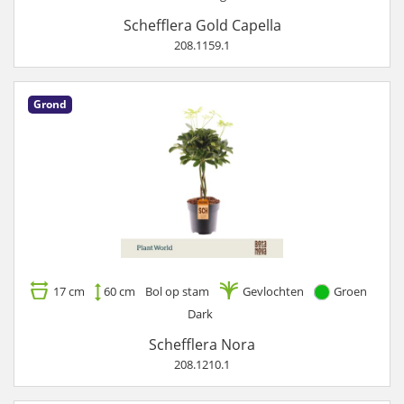
Schefflera Gold Capella
208.1159.1
Grond
17 cm
60 cm
Bol op stam
Gevlochten
Groen
Dark
Schefflera Nora
208.1210.1