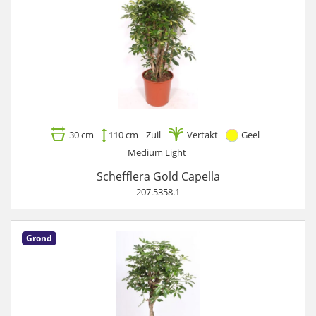
30 cm
110 cm
Zuil
Vertakt
Geel
Medium Light
Schefflera Gold Capella
207.5358.1
Grond