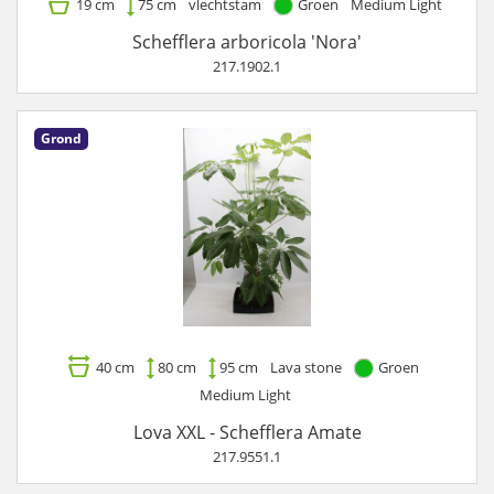
19 cm
75 cm
vlechtstam
Groen
Medium Light
Schefflera arboricola 'Nora'
217.1902.1
Grond
40 cm
80 cm
95 cm
Lava stone
Groen
Medium Light
Lova XXL - Schefflera Amate
217.9551.1