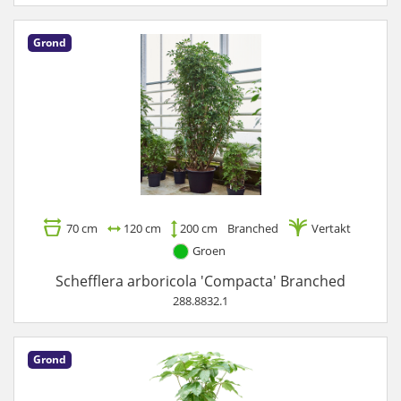
Grond
70 cm
120 cm
200 cm
Branched
Vertakt
Groen
Schefflera arboricola 'Compacta' Branched
288.8832.1
Grond