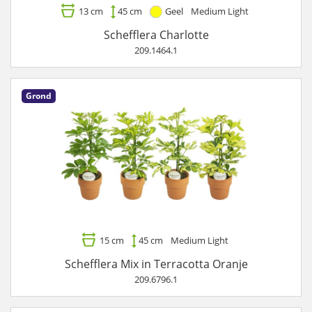
13 cm
45 cm
Geel
Medium Light
Schefflera Charlotte
209.1464.1
Grond
15 cm
45 cm
Medium Light
Schefflera Mix in Terracotta Oranje
209.6796.1