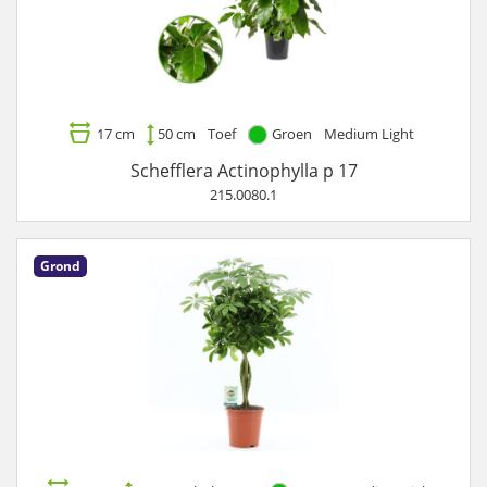
17 cm
50 cm
Toef
Groen
Medium Light
Schefflera Actinophylla p 17
215.0080.1
Grond