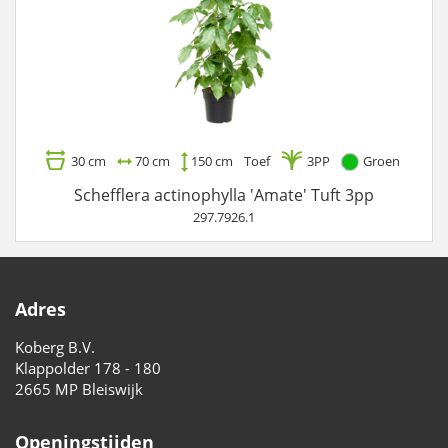
30 cm
70 cm
150 cm
Toef
3PP
Groen
Schefflera actinophylla 'Amate' Tuft 3pp
297.7926.1
Adres
Koberg B.V.
Klappolder 178 - 180
2665 MP Bleiswijk
Openingstijden