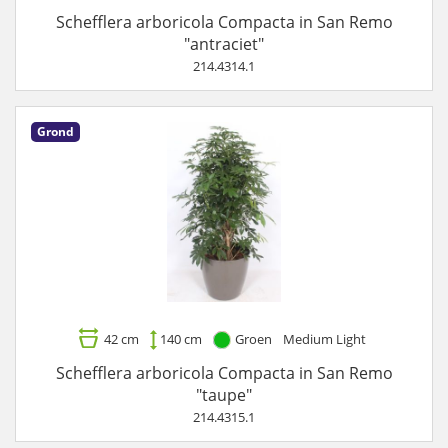
Schefflera arboricola Compacta in San Remo
"antraciet"
214.4314.1
Grond
42 cm
140 cm
Groen
Medium Light
Schefflera arboricola Compacta in San Remo
"taupe"
214.4315.1