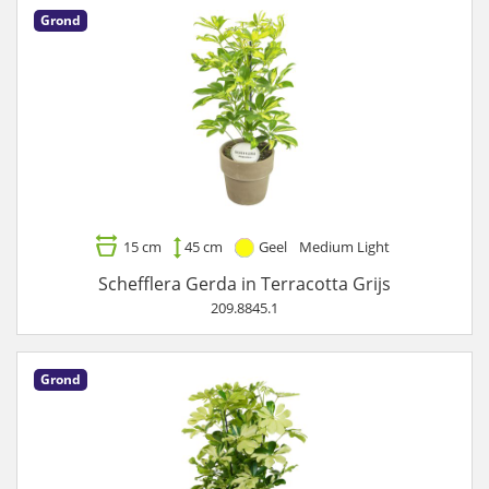
Grond
15 cm
45 cm
Geel
Medium Light
Schefflera Gerda in Terracotta Grijs
209.8845.1
Grond