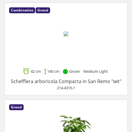
Combinaties
Grond
42 cm
140 cm
Groen
Medium Light
Schefflera arboricola Compacta in San Remo "wit"
214.4316.1
Grond