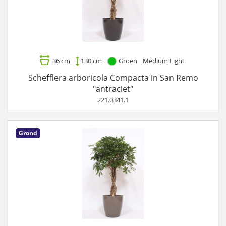
36 cm
130 cm
Groen
Medium Light
Schefflera arboricola Compacta in San Remo
"antraciet"
221.0341.1
Grond