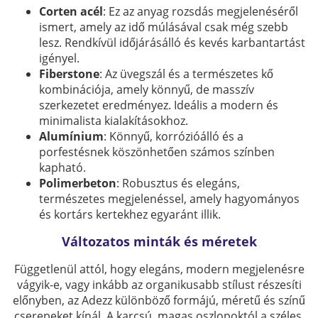
Corten acél
: Ez az anyag rozsdás megjelenéséről
ismert, amely az idő múlásával csak még szebb
lesz. Rendkívül időjárásálló és kevés karbantartást
igényel.
Fiberstone
: Az üvegszál és a természetes kő
kombinációja, amely könnyű, de masszív
szerkezetet eredményez. Ideális a modern és
minimalista kialakításokhoz.
Alumínium
: Könnyű, korrózióálló és a
porfestésnek köszönhetően számos színben
kapható.
Polimerbeton
: Robusztus és elegáns,
természetes megjelenéssel, amely hagyományos
és kortárs kertekhez egyaránt illik.
Változatos minták és méretek
Függetlenül attól, hogy elegáns, modern megjelenésre
vágyik-e, vagy inkább az organikusabb stílust részesíti
előnyben, az Adezz különböző formájú, méretű és színű
cserepeket kínál. A karcsú, magas oszlopoktól a széles,