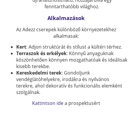
újrahasznosítható, hozzájárulva egy
fenntarthatóbb világhoz.
Alkalmazások
Az Adezz cserepek különböző környezetekhez
alkalmasak:
Kert
: Adjon struktúrát és stílust a kültéri térhez.
Terraszok és erkélyek
: Könnyű anyaguknak
köszönhetően könnyen mozgathatóak és ideálisak
kisebb terekbe.
Kereskedelmi terek
: Gondoljunk
vendéglátóhelyekre, irodákra és nyilvános
terekre, ahol dekoratív és funkcionális elemként
szolgálnak.
Kattintson ide
a prospektusért