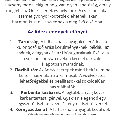
alacsony modellekig mindig van olyan lehetőség, amely
megfelel az Ön ízlésének és helyének. A cserepek akár
szemet gyönyörködtetőek lehetnek, akár
harmonikusan illeszkednek a meglévő dizájnba.
Az Adezz edények előnyei
Tartósság
: A felhasznált anyagok ellenállnak a
különböző időjárási körülményeknek, például az
esőnek, a fagynak és az UV-sugaraknak. Ezáltal a
cserepek hosszú éveken keresztül kiváló
állapotban maradnak.
Flexibilitás
: Az Adezz cserepek mind beltéri, mind
kültéri használatra alkalmasak. A vízelvezetési
lehetőségekkel és beállításokkal sokoldalúan
használhatók.
Karbantartásbarát
: A legtöbb anyag kevés
karbantartást igényel. Gyakran elegendő egy
egyszerű tisztítás vízzel és enyhe tisztítószerrel.
Környezetbarát
: A felhasznált anyagok közül sok