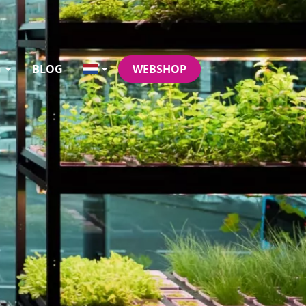
G
BLOG
WEBSHOP