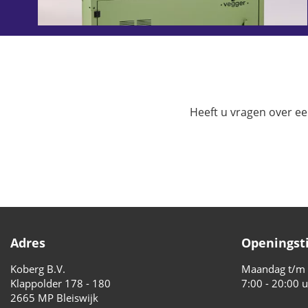
Heeft u vragen over e
Adres
Openingst
Koberg B.V.
Maandag t/m v
Klappolder 178 - 180
7:00 - 20:00 
2665 MP Bleiswijk