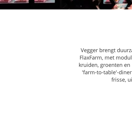
Vegger brengt duurza
FlaxFarm, met modul
kruiden, groenten en
'farm-to-table'-dine
frisse,